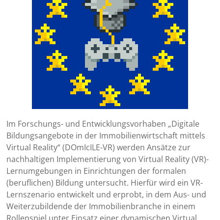
Im Forschungs- und Entwicklungsvorhaben „Digitale
Bildungsangebote in der Immobilienwirtschaft mittels
Virtual Reality“ (DOmIcILE-VR) werden Ansätze zur
nachhaltigen Implementierung von Virtual Reality (VR)-
Lernumgebungen in Einrichtungen der formalen
(beruflichen) Bildung untersucht. Hierfür wird ein VR-
Lernszenario entwickelt und erprobt, in dem Aus- und
Weiterzubildende der Immobilienbranche in einem
Rollenspiel unter Einsatz einer dynamischen Virtual