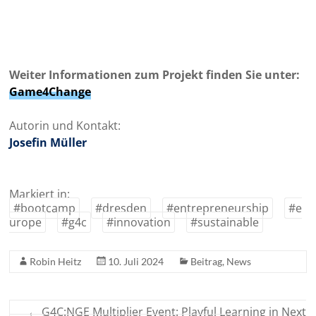
Weiter Informationen zum Projekt finden Sie unter:
Game4Change
Autorin und Kontakt:
Josefin Müller
Markiert in:
#bootcamp
#dresden
#entrepreneurship
#e
urope
#g4c
#innovation
#sustainable
Robin Heitz
10. Juli 2024
Beitrag
,
News
←
G4C:NGE Multiplier Event: Playful Learning in Next