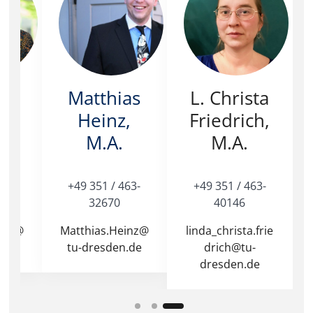
le
Matthias
L. Christa
,
Heinz,
Friedrich,
M.A.
M.A.
63-
+49 351 / 463-
+49 351 / 463-
32670
40146
ppig@
Matthias.Heinz@​
linda_christa.frie
.de
tu-dresden.de
drich@tu-
dresden.de